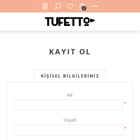
0
KAYIT OL
KIŞISEL BILGILERINIZ
Ad:
*
Soyad:
*