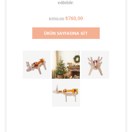
edilebilir.
₺760,00
₺950,00
ÜRÜN SAYFASINA GIT
ı