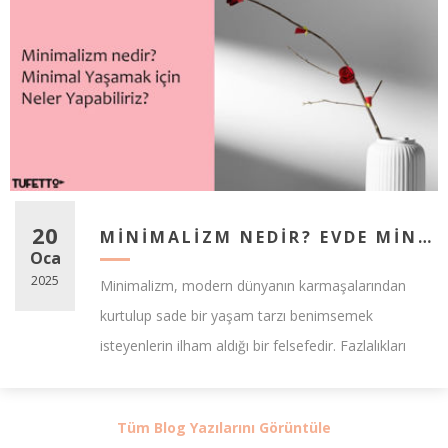
20
MINIMALIZM NEDIR? EVDE MINIMAL YAŞAMA GEÇIŞ İÇIN 4 ETKILI ADIM
Oca
2025
Minimalizm, modern dünyanın karmaşalarından
kurtulup sade bir yaşam tarzı benimsemek
isteyenlerin ilham aldığı bir felsefedir. Fazlalıkları
hayatımızdan çıkarmak, yalnızca yaşam alanlarımızı
değil, zi...
Tüm Blog Yazılarını Görüntüle