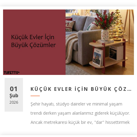
Ürün 6 parçadan oluşmakta ve kolayca monte
edilebilmektedir.
Wocoo ile çalışma alanınızı kişiselleştirip motive edici bir
çalışma alanı yaratabilirsiniz.
Alt bölümü boş olduğu için Laptop Soğutucu işlevi de görür.
Tasarım Tescil No:2018/03446
01
KÜÇÜK EVLER İÇIN BÜYÜK ÇÖZÜMLER: MODÜLER MOBILYALARLA ALAN KAZANMA SANATI
Şub
2026
Şehir hayatı, stüdyo daireler ve minimal yaşam
trendi derken yaşam alanlarımız giderek küçülüyor.
Ancak metrekaresi küçük bir ev, "dar" hissettirmek
zorunda değil. Doğru mobilya tercihleri ve akıllı y...