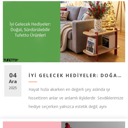
04
İYI GELECEK HEDIYELER: DOĞAL, SÜRDÜRÜLEBILIR VE UZUN ÖMÜRLÜ TUFETTO ÜRÜNLERI
Ara
2025
Hayat hızla akarken en değerli şey aslında iyi
hissettiren anlar ve anlamlı ilişkilerdir. Sevdiklerimize
hediye seçerken yalnızca estetik değil; aynı
zamanda kaliteli, uzun ömürlü, doğal ve
sürdürüleb...