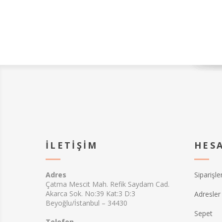
İLETIŞIM
HES
Adres
Siparişle
Çatma Mescit Mah. Refik Saydam Cad.
Akarca Sok. No:39 Kat:3 D:3
Adresler
Beyoğlu/İstanbul – 34430
Sepet
Telefon