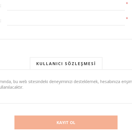
*
:
*
:
KULLANICI SÖZLEŞMESI
mında, bu web sitesindeki deneyiminizi desteklemek, hesabınıza erişi
lanılacaktır. 