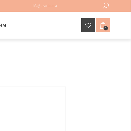
ŞIM
0