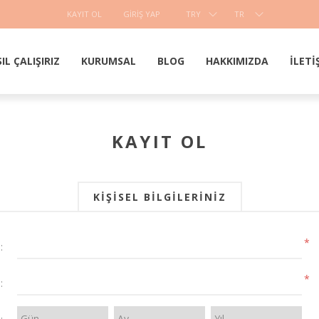
KAYIT OL
GIRIŞ YAP
TRY
TR
IL ÇALIŞIRIZ
KURUMSAL
BLOG
HAKKIMIZDA
İLETI
KAYIT OL
KIŞISEL BILGILERINIZ
*
:
*
: