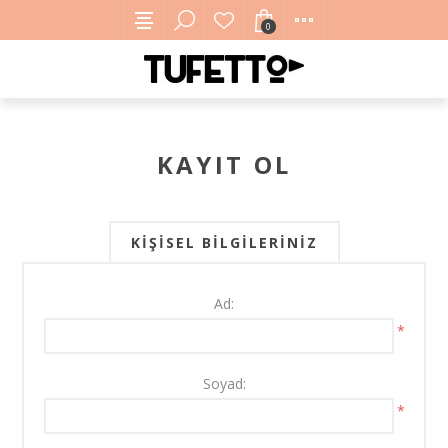
0
KAYIT OL
KIŞISEL BILGILERINIZ
Ad:
*
Soyad:
*