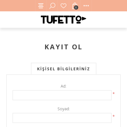
0
KAYIT OL
KIŞISEL BILGILERINIZ
Ad:
*
Soyad:
*