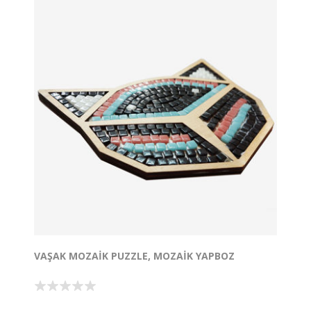
VAŞAK MOZAIK PUZZLE, MOZAIK YAPBOZ
Vaşak Mozaik Puzzle hem yetişkinler hem de çocuklar