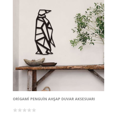
Tutkal
Derz dolgusu, sünger ve ahşap karıştırıcı
Tasarım Tescil No:2021/007218
ORIGAMI PENGUIN AHŞAP DUVAR AKSESUARI