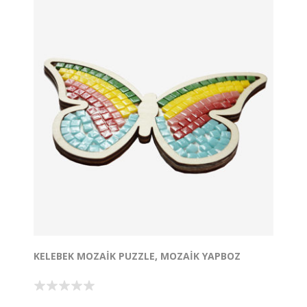
tepsi vb. kendi hayal gücünüze göre kullanabilirsiniz.
Kutu içindekiler:
Ürün renklerine uygun mozaikler
2 adet ahşap şablon Tutkal
Derz dolgusu, sünger ve ahşap karıştırıcı
Tasarım Tescil No:2021/007218
KELEBEK MOZAIK PUZZLE, MOZAIK YAPBOZ