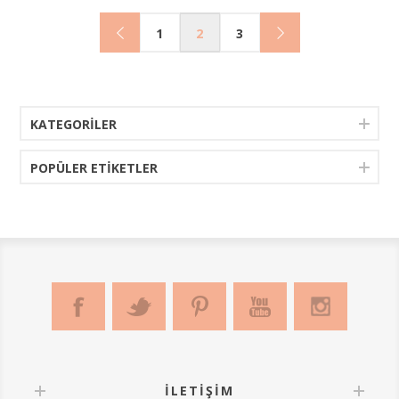
oyun hamuru çalışmalarında da kullanılabilir.
Ürün Özellikleri:
1
2
3
Malzeme: Dayanıklı huş ağacı kontrplak
Suya dayanıklı, kolay temizlenebilir
Yaklaşık ölçü: 15 cm
2 farklı desenden oluşur.
El yapımı projelerinizde, kumaş baskı kalıbı ve ahşap
KATEGORILER
baskı kalıbı olarak yaratıcılığınızı ortaya çıkarın! 🎨
POPÜLER ETIKETLER
İLETIŞIM