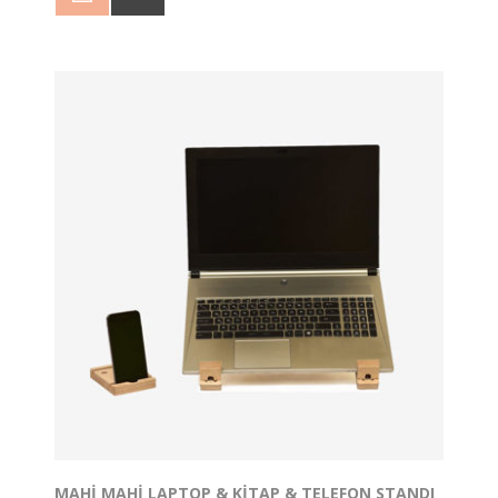
Toplamda 19 parçadan oluşan Venice, 2 adet yan
yüzey üzerine dizilen 17 adet köprü formunda bağlantı
parçasının birleşimi ile oluşmaktadır. Kendine özgü
görüntüsüyle hem iç mekan hem de dış mekan
kullanımı için ideal bir üründür.
MAHI MAHI LAPTOP & KITAP & TELEFON STANDI