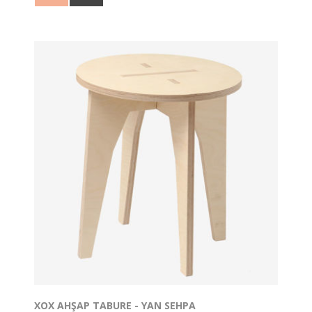
ayakları kilitleyenyen 2 adet pim ve 1 adet üst tabla
olmak üzere toplam 8 parçadan oluşmaktadır.
Kendine özgü görüntüsüyle hem iç mekan hem de dış
mekan kullanımı için ideal bir üründür.
Ürün yalın bir tasarıma sahip olup Huş Plywood’dan
üretilmiştir.
XOX AHŞAP TABURE - YAN SEHPA