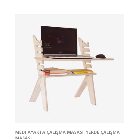
Ayakta, yerde çalışmanız için tasarlanmış Laptop
Sehpası ile evinizde farklı çalışma köşeleri
oluşturabilirsiniz.
Son eğimli kademe koltukta otururken eğitimlere
katılmanız, video izlemeniz vb. aktiviteler için
eklenmiştir.
Canlı olarak katıldığınız spor, yoga vb. derslerinizde de
kullanabilirsiniz.
Laptop, ekran ve klavye ile kullanıma uygundur.
Yüksekliği ve kullanım şekli isteğe göre değiştirilebilir.
Tasarım Tescil No:2021/007217
MEDI AYAKTA ÇALIŞMA MASASI, YERDE ÇALIŞMA
MASASI