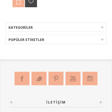
muhafaza edebilirsiniz.
Evden koşturmaca ile çıkarken anahtar aramanıza
gerek kalmayacak. Kapı koluna takarak kullanmaya
başlayabilirsiniz.
KATEGORILER
POPÜLER ETIKETLER
İLETIŞIM