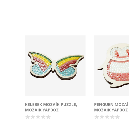
etkinlikleri yaratabilirsiniz. Tutkal
ile yapıştırılması önerilmektedir.
Seramik, cam, karton, yüzeylere
kolaylıkla uygulanabilmektedir.
Tufetto Müşterilerine özel
şablonlar ayrıca sunulacaktır.
KELEBEK MOZAIK PUZZLE,
PENGUEN MOZAIK
MOZAIK YAPBOZ
MOZAIK YAPBOZ
Kelebek Mozaik Puzzle hem
Penguen Mozaik P