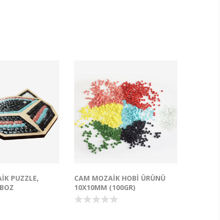
IK PUZZLE,
CAM MOZAIK HOBI ÜRÜNÜ
PBOZ
10X10MM (100GR)
 Puzzle hem
Cam mozaik sanatını geliştirmek