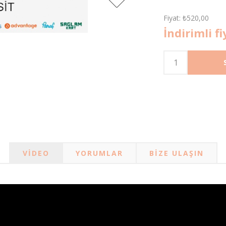
Fiyat:
₺520,00
İndirimli fi
VIDEO
YORUMLAR
BIZE ULAŞIN