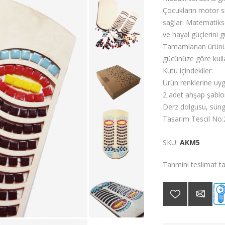
Çocukların motor si
sağlar. Matematiksel
ve hayal güçlerini g
Tamamlanan ürünü d
gücünüze göre kullan
Kutu içindekiler:
Ürün renklerine uy
2 adet ahşap şablo
Derz dolgusu, sünge
Tasarım Tescil No
SKU:
AKM5
Tahmini teslimat tar