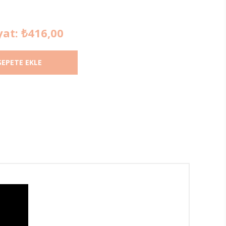
yat:
₺416,00