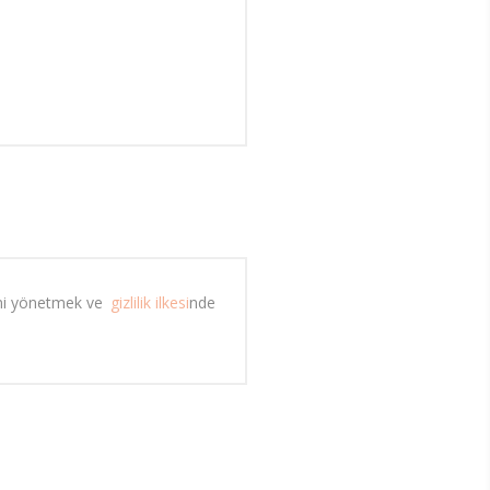
mi yönetmek ve 
gizlilik ilkesi
nde 