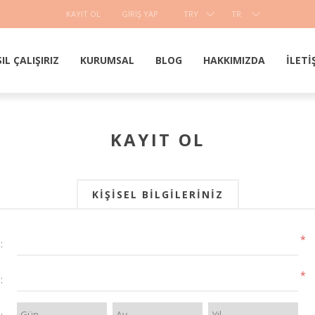
KAYIT OL
GIRIŞ YAP
TRY
TR
IL ÇALIŞIRIZ
KURUMSAL
BLOG
HAKKIMIZDA
İLETI
KAYIT OL
KIŞISEL BILGILERINIZ
*
:
*
: