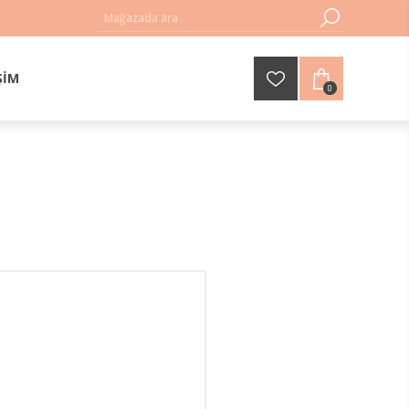
ŞIM
0