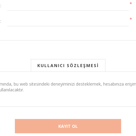
*
:
*
:
KULLANICI SÖZLEŞMESI
mında, bu web sitesindeki deneyiminizi desteklemek, hesabınıza erişi
lanılacaktır. 