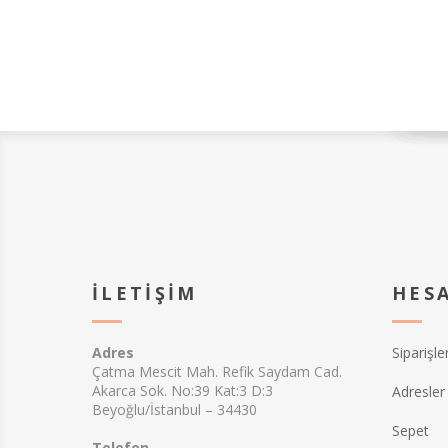
İLETIŞIM
HES
Adres
Siparişle
Çatma Mescit Mah. Refik Saydam Cad.
Akarca Sok. No:39 Kat:3 D:3
Adresler
Beyoğlu/İstanbul – 34430
Sepet
Telefon