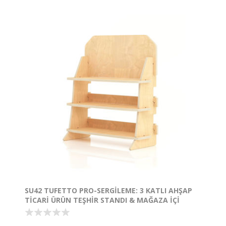
SU42 TUFETTO PRO-SERGILEME: 3 KATLI AHŞAP
TICARI ÜRÜN TEŞHIR STANDI & MAĞAZA İÇI
SATIŞ DESTEKLEYICI