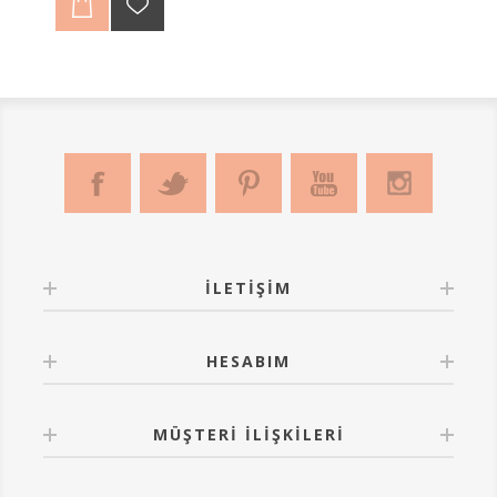
düşünmelerine olanak sağlar. Matematiksel düşünme
becerilerini arttırarak, dikkat gelişimini arttırır ve hayal
güçlerini güvenli şekilde kullanmalarını sağlar.
Tamamlanan ürünü duvar aksesuarı, masa aksesuarı,
tepsi vb. kendi hayal gücünüze göre kullanabilirsiniz.
Kutu içindekiler:
Ürün renklerine uygun mozaikler
2 adet ahşap şablon Tutkal
Derz dolgusu, sünger ve ahşap karıştırıcı
Tasarım Tescil No:2021/007218
İLETIŞIM
HESABIM
MÜŞTERI İLIŞKILERI