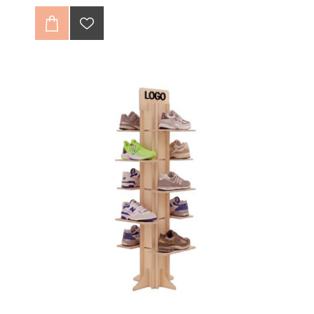
Araştırmalara göre Doğru Sergileme Satışlara Direk
Yansıyan Önemli Bir Veridir.
Ürünlerine Özel Teşhir Standları ile Satışlarınızı
Artırabilirsiniz.
Ürünlerimizi Geçme Yöntem ile Tasarlıyoruz, Aletsiz
Kolayca Kurulumunu Yapabiliyorsunuz.
Kullanmadığınızda Yer Kaplamıyor.
Bu tasarım, 5846 sayılı Fikir ve Sanat Eserleri Kanunu
ile 6769 sayılı Sınai Mülkiyet Kanunu kapsamında
korunmakta olup, tüm hakları Tufetto Mobilya Sanayi
ve Ticaret A.Ş.'ye aittir. Tasarım, izinsiz olarak
çoğaltılamaz, kopyalanamaz ve herhangi bir şekilde
kullanılamaz.