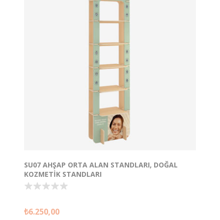
SU07 AHŞAP ORTA ALAN STANDLARI, DOĞAL
KOZMETIK STANDLARI
50x30cm H:170cm 4 raflı Kayın Kontraplak Stant
₺6.250,00
Satıştadır.