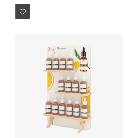
Sürdürülebilir Ürün Standları ile Doğal Algınızı Artırarak,
Satışlarınızı Artırın!
42x32cm
H:31cm raflar üzerinde 3.6cm çapında 7 delik
bulunmaktadır. Delikleri kullanmak istemezseniz rafı
ters çevirerek kullanabilirsiniz.
Bu tasarım, 5846 sayılı Fikir ve Sanat Eserleri Kanunu
ile 6769 sayılı Sınai Mülkiyet Kanunu kapsamında
korunmakta olup, tüm hakları Tufetto Mobilya Sanayi
ve Ticaret A.Ş.'ye aittir. Tasarım, izinsiz olarak
çoğaltılamaz, kopyalanamaz ve herhangi bir şekilde
kullanılamaz.