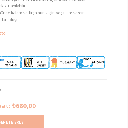
 kullanılabilir.
nde kalem ve fırçalarınız için boşluklar vardır.
dan oluşur.
tto
0
yat:
₺680,00