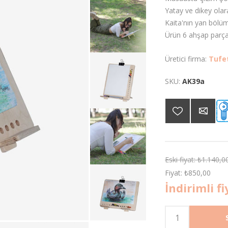
Yatay ve dikey olarak
Kaita'nın yan bölümü
Ürün 6 ahşap parça
Üretici firma:
Tufe
SKU:
AK39a
Eski fiyat:
₺1.140,0
Fiyat:
₺850,00
İndirimli fi