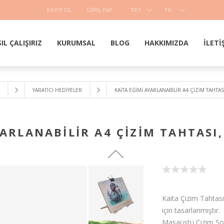
KAYIT OL
GIRIŞ YAP
TRY
TR
IL ÇALIŞIRIZ
KURUMSAL
BLOG
HAKKIMIZDA
İLETI
YARATICI HEDIYELER
KAITA EĞIMI AYARLANABILIR A4 ÇIZIM TAHTAS
YARLANABILIR A4 ÇIZIM TAHTASI,
Kaita Çizim Tahtası
için tasarlanmıştır.
Masaüstü Çizim Şöva