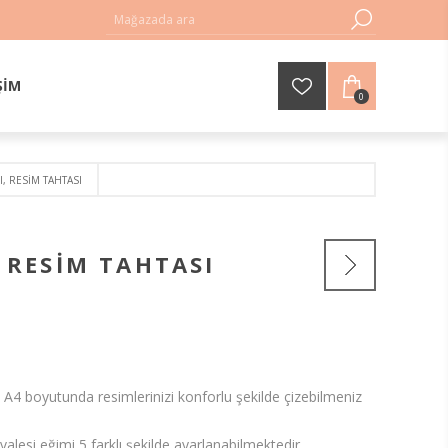
ŞIM
0
I, RESIM TAHTASI
 RESIM TAHTASI
 A4 boyutunda resimlerinizi konforlu şekilde çizebilmeniz
lesi eğimi 5 farklı şekilde ayarlanabilmektedir.