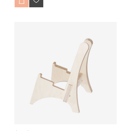
şişelerinizi muhaza etmek için şık bir çözüm yaratan
ürün şarap tutkunu dostlarınıza da güzel bir hediye
şeçeneği olabilir.
Toplam 3 parçadan oluşan şaraplık kolayca monte
edilebilinir.