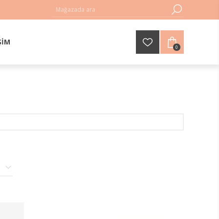
ŞIM
0