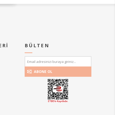
A.Ş.'ye aittir. Tasarım, izinsiz olarak
hangi
çoğaltılamaz, kopyalanamaz ve herhangi
bir şekilde kullanılamaz.
ERI
BÜLTEN