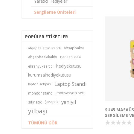
Çok Amaçlı Kul
Yaratıcı Hediyeler
parfüm standı 
Sergileme Üniteleri
düzenleyicisi ol
Dayanıklı ve Ş
kullanım için y
üretilmiştir.
Kolay Kurulum:
POPÜLER ETIKETLER
sayesinde alet
edilebilir.
ahşapbaksı
ahşap telefon standı
Ölçüler: 26x35
ahşapbaskıkalıbı
Bar Taburesi
30x6cm- 3 ade
Bu tasarım, 584
hediyekutusu
ekranyükseltici
Eserleri Kanunu
Kanunu kapsam
kurumsalhediyekutusu
hakları Tufetto
Laptop Standı
laptop sehpası
A.Ş.'ye aittir. 
çoğaltılamaz, 
motivasyon seti
monitör standı
bir şekilde kull
yeniyıl
Şaraplık
sıfır atık
SU45 MASAÜ
yılbaşı
SERGILEME VE
TÜMÜNÜ GÖR
Mağazanızdaki 