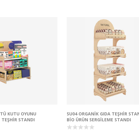
lanım: Kozmetik organizeri,
sektörlerde kullanılabilir: gıda ürünler
veya hobi köşesi
kozmetik, kırtasiye, aksesuar veya b
arak idealdir.
ürünler... Kolay kurulum ve hafif tas
ık Malzeme: Uzun ömürlü
sayesinde taşımak ve yeniden
üksek kaliteli materyallerden
konumlandırmak çok pratiktir. Doğa
malzemelerle üretilen bu stand, mar
 Pratik geçme sistemleri
çevreye duyarlı kimliğini destekler. 
 gerektirmeden hızlıca monte
Ölçüsü: 25x45cm H:145cm Raflar ar
mesafe 30cm'dir.
cm H:46cm, Raf boyutları:
t
6 sayılı Fikir ve Sanat
 ile 6769 sayılı Sınai Mülkiyet
ında korunmakta olup, tüm
 Mobilya Sanayi ve Ticaret
Tasarım, izinsiz olarak
kopyalanamaz ve herhangi
anılamaz.
STÜ KUTU OYUNU
SU04 ORGANIK GIDA TEŞHIR STAN
 TEŞHIR STANDI
BIO ÜRÜN SERGILEME STANDI
kutu oyunu satışlarını
Organik Gıda Satışlarınız için Sürdürül