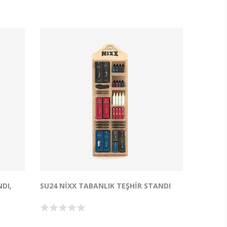
i,
zeminde göz hizasının altında kalıyorsa,
utik
potansiyel ciro kaybediyorsunuz demektir.
arım
Tufetto Pro-Sergileme 3 Katlı Ahşap Stant,
işletmeniz için bir "sessiz satıcı" gibi çalışır.
l
Ürünlerinizi dikey olarak yükselterek
kanızın
müşterinin göz hizasına sokar, algıda
Ürün
seçicilik yaratır. Plastik veya metal stantların
ası
aksine, masif ahşabın sıcak ve premium
dokusuyla sergilediğiniz ürünün (ister el
yapımı sabun, ister tasarım takı, ister
gurme gıda olsun) değer algısını yukarı
çeker. Bu sadece bir raf değil; metrekare
verimliliğinizi ve satış dönüşümünüzü
artıran profesyonel bir mağaza ekipmanıdır.
Ürün Ölçüleri: 17x45 H:49cm Raf ölçüleri:
13x40cm 3 adet raf. Raflar arası mesafesi
12cm.
DI,
SU24 NIXX TABANLIK TEŞHIR STANDI
ebilir
Ürünleriniz için Sürdürülebilir Sergileme