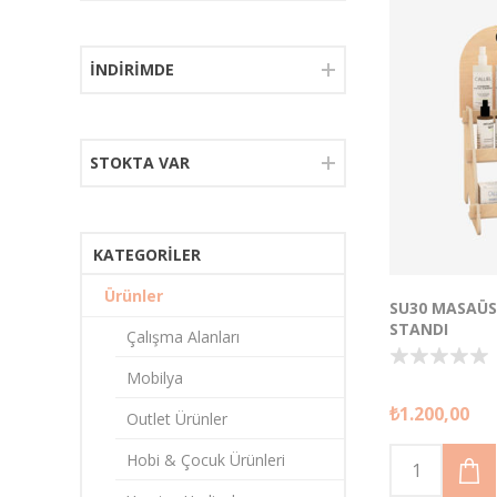
İNDIRIMDE
STOKTA VAR
KATEGORILER
Ürünler
SU30 MASAÜS
STANDI
Çalışma Alanları
Mobilya
3 Katlı Fonksiy
₺1.200,00
sayesinde mas
Outlet Ürünler
maksimum depo
Minimalist Tas
Hobi & Çocuk Ürünleri
uyum sağlar.