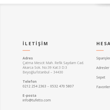
seçenek. Kolek
sergilemek ve m
mükemmel bir t
Bu tasarım, 584
Eserleri Kanunu
Kanunu kapsam
hakları Tufetto
A.Ş.'ye aittir. 
çoğaltılamaz, 
İLETIŞIM
HES
bir şekilde kull
Adres
Siparişle
Çatma Mescit Mah. Refik Saydam Cad.
Akarca Sok. No:39 Kat:3 D:3
Adresler
Beyoğlu/İstanbul – 34430
Sepet
Telefon
0212 254 2363
–
0532 470 5807
Favorile
E-posta
info@tufetto.com