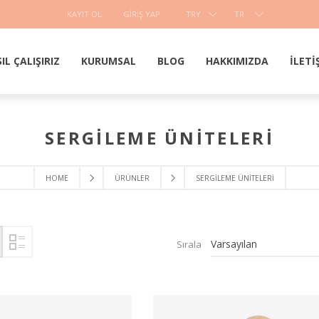
KAYIT OL
GIRIŞ YAP
TRY
TR
IL ÇALIŞIRIZ
KURUMSAL
BLOG
HAKKIMIZDA
İLETI
SERGILEME ÜNITELERI
HOME
ÜRÜNLER
SERGILEME ÜNITELERI
Sırala