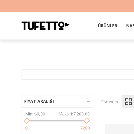
ÜRÜNLER
NAS
FIYAT ARALIĞI
Görünüm
Min:
₺0,00
Maks:
₺7.200,00
0
7200