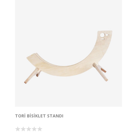
yerleştirebilirsiniz.
Shira, minimalist tasarımıyla göz doldururken,
işlevselliği ile de öne çıkıyor.
Böylece masanızda daha fazla alan kazanırken,
çalışma ortamınızı daha düzenli tutabilirsiniz.
Hem estetik hem de fonksiyonel olan Shira Monitör
Standı ile daha verimli bir çalışma deneyimi yaşayın!
Boyutlar: 57*19*11cm
TORI BISIKLET STANDI