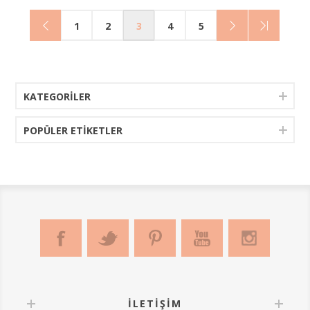
1
2
3
4
5
KATEGORILER
POPÜLER ETIKETLER
İLETIŞIM