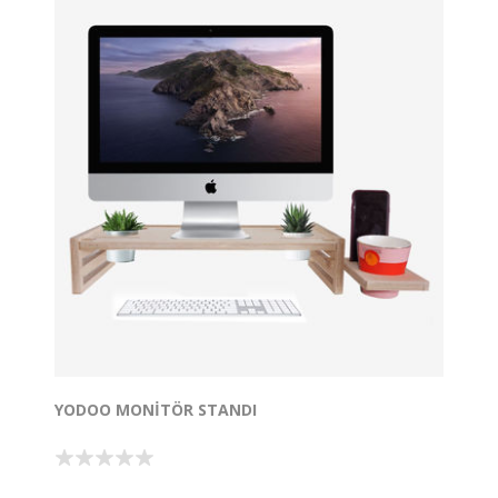
YODOO MONITÖR STANDI
Yodoo Ahşap Monitör Yükseltici laptopu monitör ile