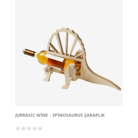
edilebilmektedir. Bez çanta ile gönderilecektir.
Dilediğiniz yere yanınızda taşıyabilirsiniz.
Mahi Telefon Standı
ile takım olarak Tasarlanmıştır.
JURRASIC WINE - SPINOSAURUS ŞARAPLIK