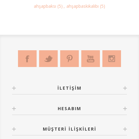
ahşapbaksı
(5)
,
ahşapbaskıkalıbı
(5)
İLETIŞIM
HESABIM
MÜŞTERI İLIŞKILERI